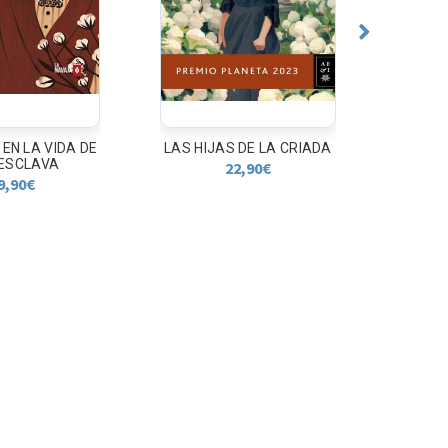
 EN LA VIDA DE
LAS HIJAS DE LA CRIADA
FLORES
ESCLAVA
22,90
€
9,90
€