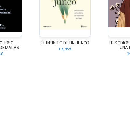
ICHOSO –
EL INFINITO DE UN JUNCO
EPISODIOS
RDEMALAS
UNA 
12,95
€
5
€
1