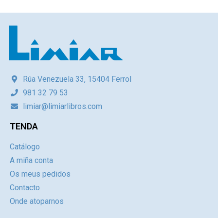
Rúa Venezuela 33, 15404 Ferrol
981 32 79 53
limiar@limiarlibros.com
TENDA
Catálogo
A miña conta
Os meus pedidos
Contacto
Onde atoparnos