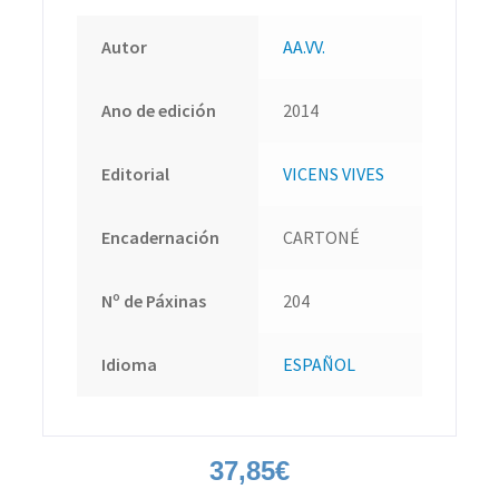
Autor
AA.VV.
Ano de edición
2014
Editorial
VICENS VIVES
Encadernación
CARTONÉ
Nº de Páxinas
204
Idioma
ESPAÑOL
37,85
€