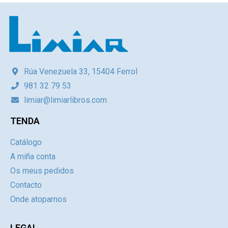
Rúa Venezuela 33, 15404 Ferrol
981 32 79 53
limiar@limiarlibros.com
TENDA
Catálogo
A miña conta
Os meus pedidos
Contacto
Onde atoparnos
LEGAL