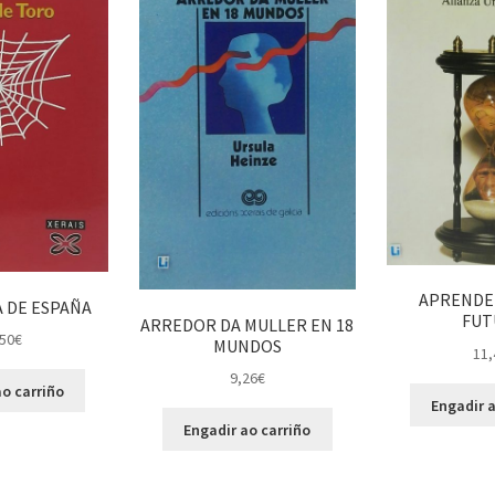
APRENDER
 DE ESPAÑA
FUT
ARREDOR DA MULLER EN 18
50
€
MUNDOS
11,
9,26
€
o carriño
Engadir a
Engadir ao carriño