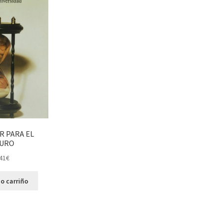
 PARA EL
URO
41
€
o carriño