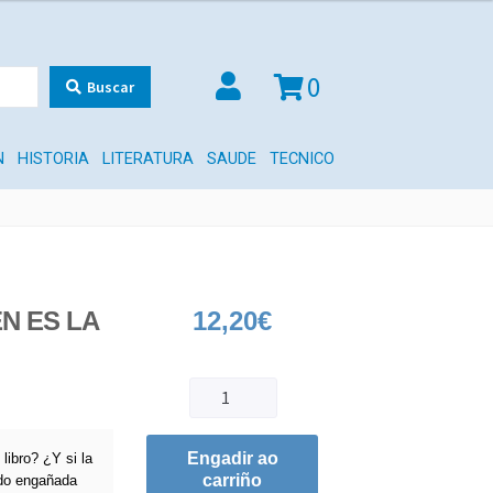
0
Buscar
N
HISTORIA
LITERATURA
SAUDE
TECNICO
N ES LA
12,20
€
Engadir ao
libro? ¿Y si la
carriño
odo engañada