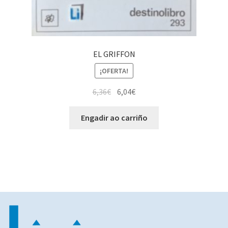
EL GRIFFON
¡OFERTA!
6,36
€
6,04
€
Engadir ao carriño