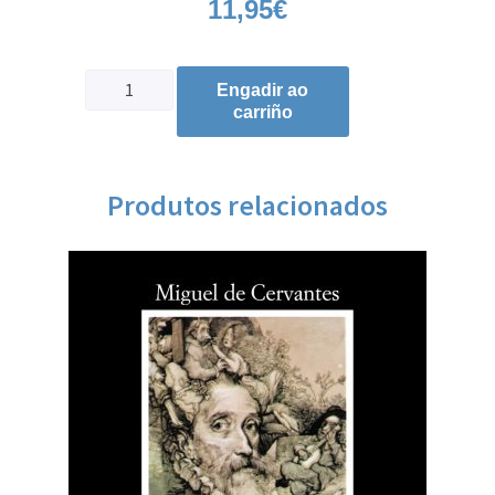
11,95
€
Engadir ao
carriño
Produtos relacionados