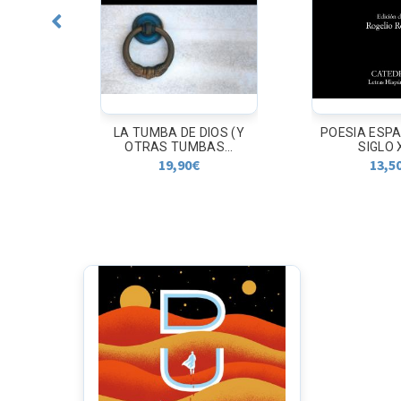
RCO
LA TUMBA DE DIOS (Y
POESIA ESP
OTRAS TUMBAS...
SIGLO X
19,90
€
13,5