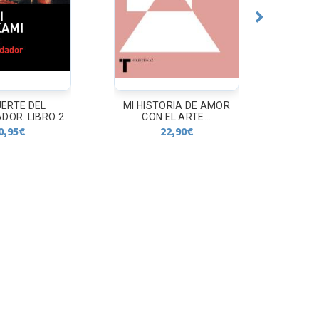
ERTE DEL
MI HISTORIA DE AMOR
ANOIT
OR. LIBRO 2
CON EL ARTE...
0,95
€
22,90
€