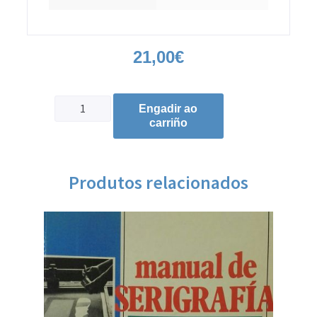
21,00
€
Engadir ao
carriño
Produtos relacionados