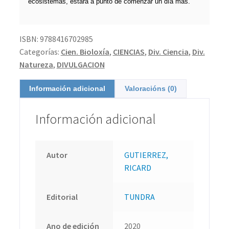
ecosistemas, estará a punto de comenzar un día más.
ISBN:
9788416702985
Categorías:
Cien. Bioloxía
,
CIENCIAS
,
Div. Ciencia
,
Div.
Natureza
,
DIVULGACION
Información adicional
Valoracións (0)
Información adicional
Autor
GUTIERREZ,
RICARD
Editorial
TUNDRA
Ano de edición
2020