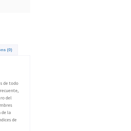
óns (0)
s de todo
recuente,
ro del
nombres
 de la
ndices de