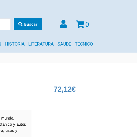
0
Buscar
N
HISTORIA
LITERATURA
SAUDE
TECNICO
72,12
€
l mundo,
tánico y autor,
ra, usos y