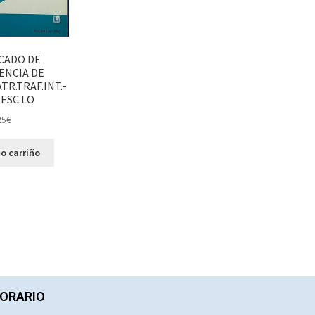
CADO DE
NCIA DE
R.TRAF.INT.-
ESC.LO
25
€
o carriño
ORARIO