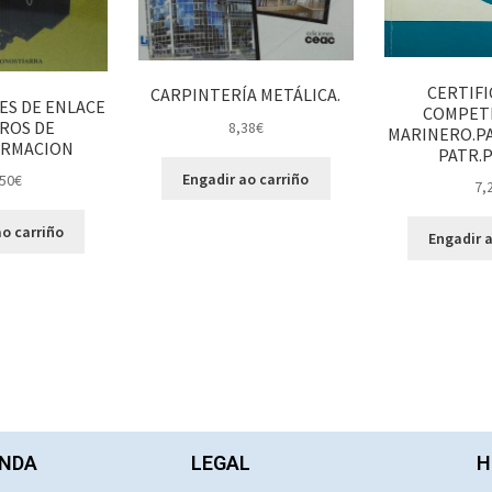
CERTIFI
CARPINTERÍA METÁLICA.
ES DE ENLACE
COMPETE
ROS DE
8,38
€
MARINERO.PAT
RMACION
PATR.P
Engadir ao carriño
50
€
7,
o carriño
Engadir a
NDA
LEGAL
H