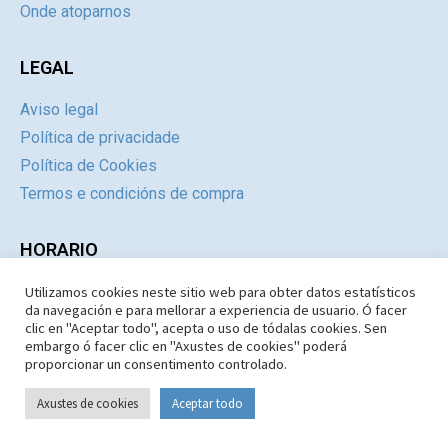
Onde atoparnos
LEGAL
Aviso legal
Política de privacidade
Política de Cookies
Termos e condicións de compra
HORARIO
Utilizamos cookies neste sitio web para obter datos estatísticos
Día
Mañás
Tardes
da navegación e para mellorar a experiencia de usuario. Ó facer
Luns a Xoves
09:30 – 14.30
Pechado
clic en "Aceptar todo", acepta o uso de tódalas cookies. Sen
embargo ó facer clic en "Axustes de cookies" poderá
Venres e Sábados
09:30 – 14:30
Pechado
proporcionar un consentimento controlado.
Domingos e Festivos
09:30 – 14:30
Pechado
Axustes de cookies
Aceptar todo
Copyright © 1987-2026 Limiar Libros