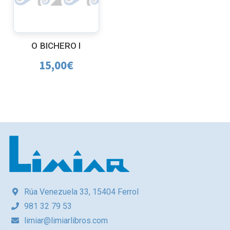
O BICHERO I
15,00
€
Rúa Venezuela 33, 15404 Ferrol
981 32 79 53
limiar@limiarlibros.com