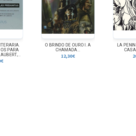
ITERARIA.
O BRINDO DE OURO I. A
LA PENI
COS PARA
CHAMADA...
CASA
AUBERT,...
12,30
€
2
0
€