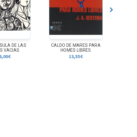
NSULA DE LAS
CALDO DE MARES PARA
1Q
S VACIAS
HOMES LIBRES
6,00
€
13,55
€