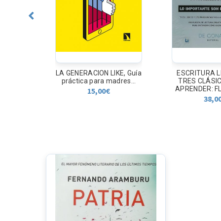
CIA
LA GENERACION LIKE, Guía
ESCRITURA L
ndo el
práctica para madres...
TRES CLÁSI
a...
APRENDER: FL
15,00
€
38,0