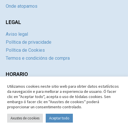
Onde atoparnos
LEGAL
Aviso legal
Política de privacidade
Política de Cookies
Termos e condicións de compra
HORARIO
Utilizamos cookies neste sitio web para obter datos estatísticos
Día
Mañás
Tardes
da navegación e para mellorar a experiencia de usuario. Ó facer
Luns a Xoves
09:30 – 14.30
Pechado
clic en "Aceptar todo", acepta o uso de tódalas cookies. Sen
embargo ó facer clic en "Axustes de cookies" poderá
Venres e Sábados
09:30 – 14:30
Pechado
proporcionar un consentimento controlado.
Domingos e Festivos
09:30 – 14:30
Pechado
Axustes de cookies
Aceptar todo
Copyright © 1987-2026 Limiar Libros