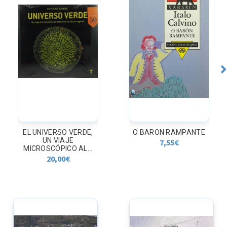
O VERDE,
O BARON RAMPANTE
LA VUELTA A
AJE
DE LA EXPEDI
7,55
€
CO AL...
24,00
0
€