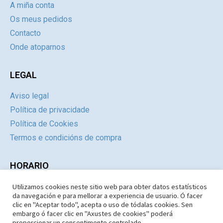
A miña conta
Os meus pedidos
Contacto
Onde atoparnos
LEGAL
Aviso legal
Política de privacidade
Política de Cookies
Termos e condicións de compra
HORARIO
Utilizamos cookies neste sitio web para obter datos estatísticos
Día
Mañás
Tardes
da navegación e para mellorar a experiencia de usuario. Ó facer
Luns a Xoves
09:30 – 14.30
Pechado
clic en "Aceptar todo", acepta o uso de tódalas cookies. Sen
embargo ó facer clic en "Axustes de cookies" poderá
Venres e Sábados
09:30 – 14:30
Pechado
proporcionar un consentimento controlado.