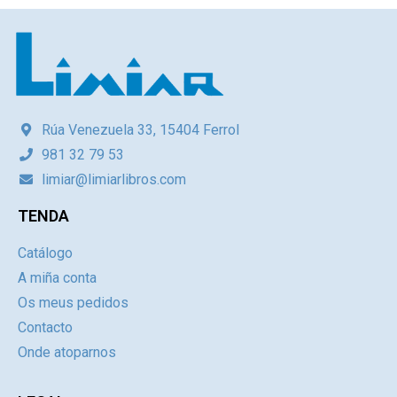
Rúa Venezuela 33, 15404 Ferrol
981 32 79 53
limiar@limiarlibros.com
TENDA
Catálogo
A miña conta
Os meus pedidos
Contacto
Onde atoparnos