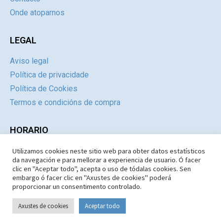
Onde atoparnos
LEGAL
Aviso legal
Política de privacidade
Política de Cookies
Termos e condicións de compra
HORARIO
Utilizamos cookies neste sitio web para obter datos estatísticos
Día
Mañás
Tardes
da navegación e para mellorar a experiencia de usuario. Ó facer
Luns a Xoves
09:30 – 14.30
Pechado
clic en "Aceptar todo", acepta o uso de tódalas cookies. Sen
embargo ó facer clic en "Axustes de cookies" poderá
Venres e Sábados
09:30 – 14:30
Pechado
proporcionar un consentimento controlado.
Domingos e Festivos
09:30 – 14:30
Pechado
Axustes de cookies
Aceptar todo
Copyright © 1987-2026 Limiar Libros