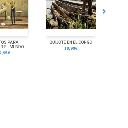
TOS PARA
QUIJOTE EN EL CONGO
LA 
R EL MUNDO
JUECE
19,90
€
2,95
€