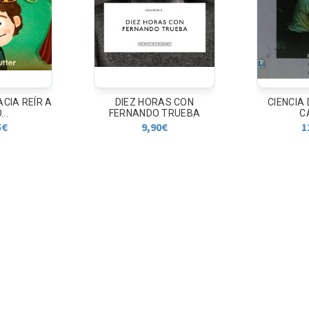
ACIA REÍR A
DIEZ HORAS CON
CIENCIA
..
FERNANDO TRUEBA
C
5
€
9,90
€
1