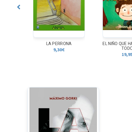
E LA
LA PERRONA
EL NIÑO QUE H
...
TODO.
9,30
€
19,9