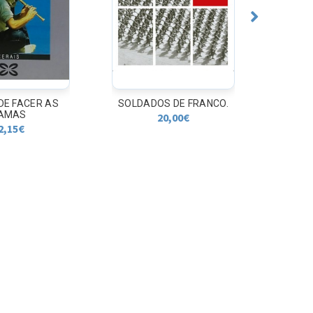
 DE FACER AS
SOLDADOS DE FRANCO.
ENTRE
AMAS
20,00
€
2,15
€