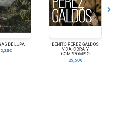
GAS DE LUPA
BENITO PEREZ GALDOS
LOS 
VIDA, OBRA Y
DEMO
2,30
€
COMPROMISO
25,50
€