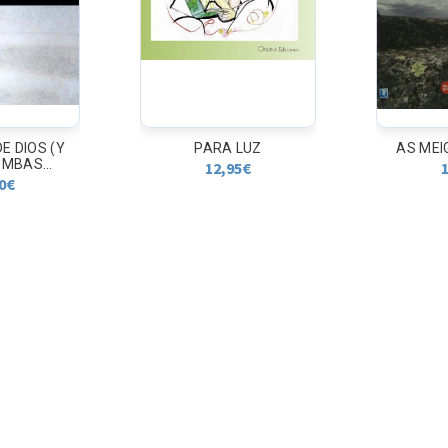
 DIOS (Y
PARA LUZ
AS MEI
MBAS...
12,95
€
1
0
€