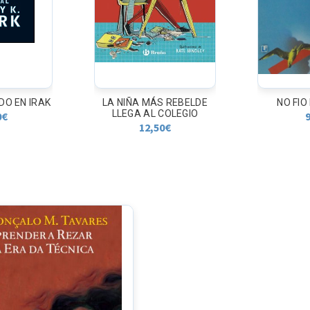
 REBELDE
NO FIO DO TEMPO
EL ARTE 
COLEGIO
9,80
€
0
€