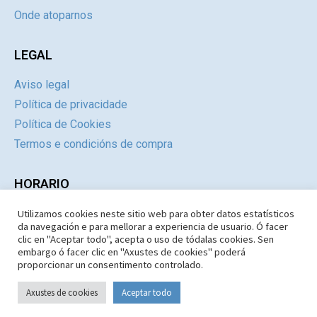
Onde atoparnos
LEGAL
Aviso legal
Política de privacidade
Política de Cookies
Termos e condicións de compra
HORARIO
Utilizamos cookies neste sitio web para obter datos estatísticos
Día
Mañás
Tardes
da navegación e para mellorar a experiencia de usuario. Ó facer
Luns a Xoves
09:30 – 14.30
Pechado
clic en "Aceptar todo", acepta o uso de tódalas cookies. Sen
embargo ó facer clic en "Axustes de cookies" poderá
Venres e Sábados
09:30 – 14:30
Pechado
proporcionar un consentimento controlado.
Domingos e Festivos
09:30 – 14:30
Pechado
Axustes de cookies
Aceptar todo
Copyright © 1987-2026 Limiar Libros