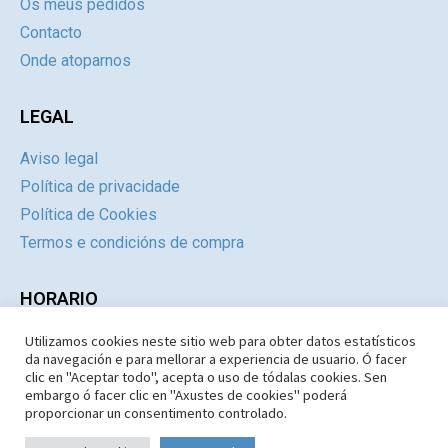
Os meus pedidos
Contacto
Onde atoparnos
LEGAL
Aviso legal
Política de privacidade
Política de Cookies
Termos e condicións de compra
HORARIO
Utilizamos cookies neste sitio web para obter datos estatísticos
Día
Mañás
Tardes
da navegación e para mellorar a experiencia de usuario. Ó facer
Luns a Xoves
09:30 – 14.30
Pechado
clic en "Aceptar todo", acepta o uso de tódalas cookies. Sen
embargo ó facer clic en "Axustes de cookies" poderá
Venres e Sábados
09:30 – 14:30
Pechado
proporcionar un consentimento controlado.
Domingos e Festivos
09:30 – 14:30
Pechado