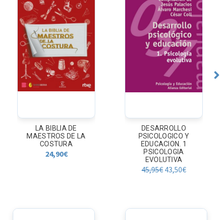
IA DE
DESARROLLO
PRIMAVERA C
 DE LA
PSICOLOGICO Y
ESQUINA 
URA
EDUCACION. 1
9,95
€
PSICOLOGIA
0
€
EVOLUTIVA
45,95
€
43,50
€