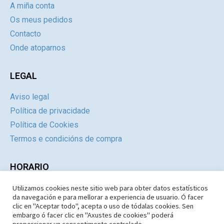
A miña conta
Os meus pedidos
Contacto
Onde atoparnos
LEGAL
Aviso legal
Política de privacidade
Política de Cookies
Termos e condicións de compra
HORARIO
Utilizamos cookies neste sitio web para obter datos estatísticos
Día
Mañás
Tardes
da navegación e para mellorar a experiencia de usuario. Ó facer
Luns a Xoves
09:30 – 14.30
Pechado
clic en "Aceptar todo", acepta o uso de tódalas cookies. Sen
embargo ó facer clic en "Axustes de cookies" poderá
Venres e Sábados
09:30 – 14:30
Pechado