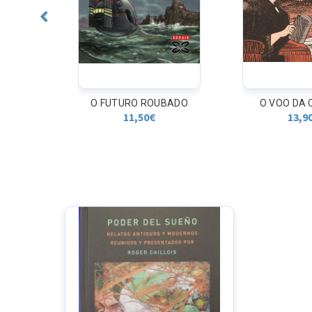
O FUTURO ROUBADO
O VOO DA
11,50
€
13,9