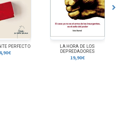
NTE PERFECTO
LA HORA DE LOS
UN
DEPREDADORES
CONS
4,90
€
19,90
€