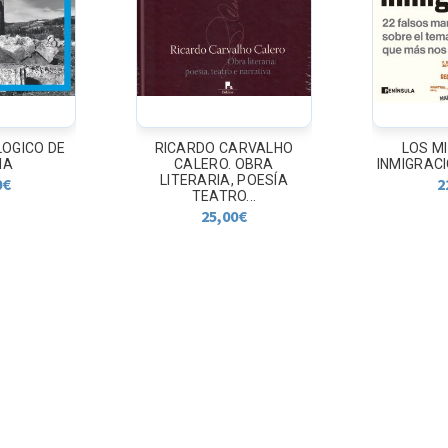
ARVALHO
LOS MITOS DE LA
PRAC
 OBRA
INMIGRACION. 22 falsos...
MATEMA
 POESÍA
MATH
22,90
€
...
1
0
€