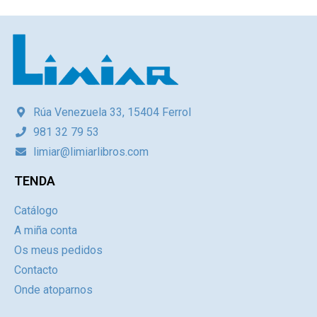
Rúa Venezuela 33, 15404 Ferrol
981 32 79 53
limiar@limiarlibros.com
TENDA
Catálogo
A miña conta
Os meus pedidos
Contacto
Onde atoparnos