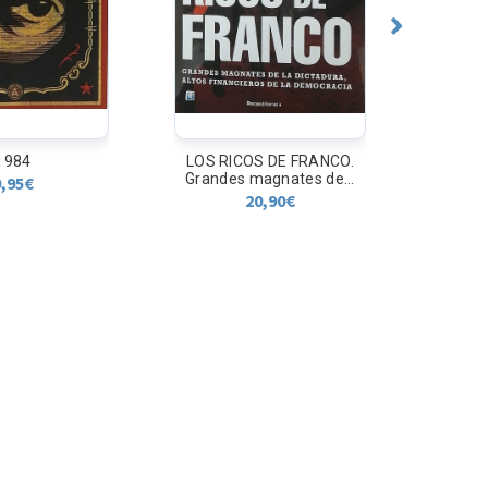
1984
LOS RICOS DE FRANCO.
A BIBL
Grandes magnates de...
9,95
€
20,90
€