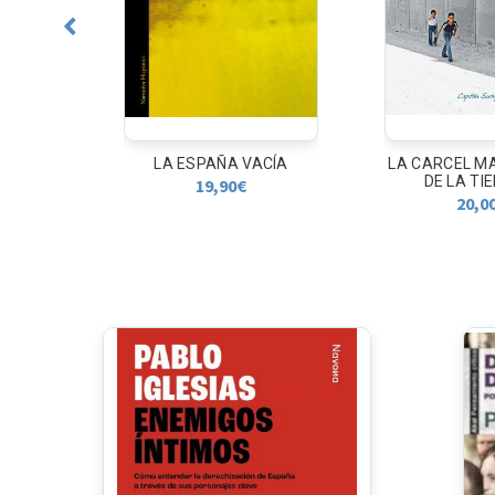
LA
LA ESPAÑA VACÍA
LA CARCEL M
vid...
DE LA TIE
19,90
€
20,0