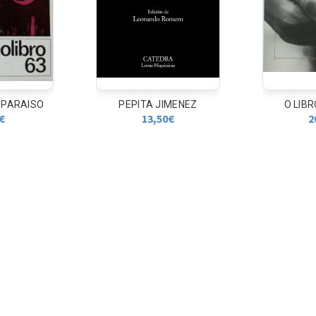
IMENEZ
O LIBRO DA FILLA
GUZMAN DE
0
€
20,90
€
1