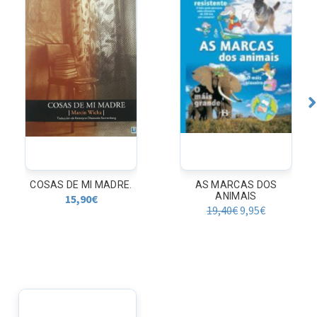
AS MARCAS DOS
JABONES
ANIMAIS
ARTESANALES. COMO
HACER JABON CASERO
19,40
€
9,95
€
CON...
21,50
€