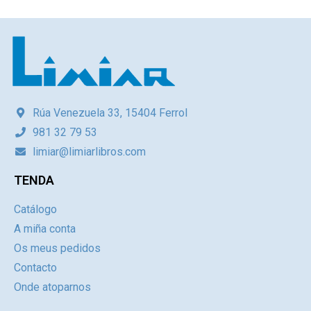
Rúa Venezuela 33, 15404 Ferrol
981 32 79 53
limiar@limiarlibros.com
TENDA
Catálogo
A miña conta
Os meus pedidos
Contacto
Onde atoparnos