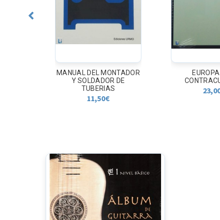
NTADOR
EUROPA Y LA
HISTORIA MIN
 DE
CONTRACULTURA
GUERRA CIVI
23,00
€
16,0