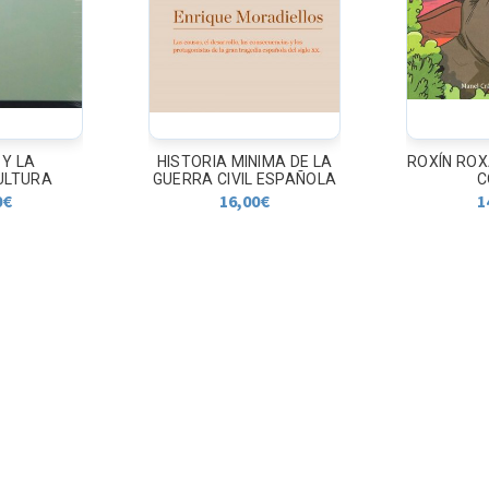
IMA DE LA
ROXÍN ROXAL. A DAGA DO
OS C
L ESPAÑOLA
CONDE
ESCOL
REP
0
€
14,90
€
2