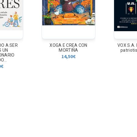
REA CON
VOX S.A. El negocio del
CUIDADOS
IÑA
patriotismo español
2
0
€