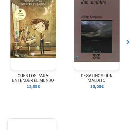
DESATINOS DUN
680 TESTS DE
MALDITO
MATEMATICAS
10,00
€
11,72
€