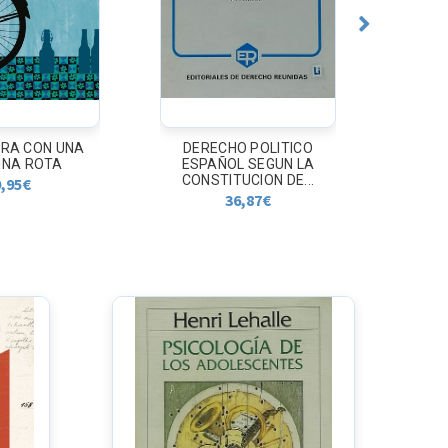
RA CON UNA
DERECHO POLITICO
T
INA ROTA
ESPAÑOL SEGUN LA
CONSTITUCION DE...
9,95
€
36,87
€