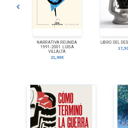
IA
NARRATIVA REUNIDA
LIBRO DEL D
DA
1991-2001. LUISA
17,5
VILLALTA
21,90
€